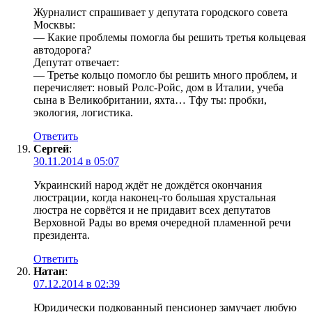
Журналист спрашивает у депутата городского совета
Москвы:
— Какие проблемы помогла бы решить третья кольцевая
автодорога?
Депутат отвечает:
— Третье кольцо помогло бы решить много проблем, и
перечисляет: новый Ролс-Ройс, дом в Италии, учеба
сына в Великобритании, яхта… Тфу ты: пробки,
экология, логистика.
Ответить
Сергей
:
30.11.2014 в 05:07
Украинский народ ждёт не дождётся окончания
люстрации, когда наконец-то большая хрустальная
люстра не сорвётся и не придавит всех депутатов
Верховной Рады во время очередной пламенной речи
президента.
Ответить
Натан
:
07.12.2014 в 02:39
Юридически подкованный пенсионер замучает любую