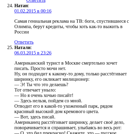
Ответить
Натан
:
01.02.2015 в 00:16
Самая гениальная реклама на ТВ: боги, спустившиеся с
Олимпа, берут кредиты, чтобы хоть как-то выжить в
России
Ответить
Натали
:
06.03.2015 в 23:26
Американский турист в Москве смертельно хочет
писать. Просто мочи нет.
Ну, он подходит к какому-то дому, только расстёгивает
ширинку, его окликает милиционер:
— Э! Ты что это делаешь?
Тот отвечает уныло:
— Но я очень хочью писайт!
— Здесь нельзя, пойдем со мной.
Отводит его в какой-то ухоженный парк, рядом
красивый высокий дом кремового цвета.
— Вот, здесь писай.
Американец расстёгивает ширинку, делает своё дело,
поворачивается и спрашивает, улыбаясь во весь рот:
— О, это бил прекрасно! Скажите, это — русское