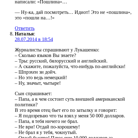
написали: «Пошлина»…
— Ну-ка, дай посмотреть… Идиот! Это не «пошлина»,
это «пошли на…!»
Ответить
Наталья
:
28.07.2014 в 18:54
Журналисты спрашивают у Лукашенко:
– Сколько языков Вы знаете?
– Тры: русский, бялорусский и английский.
– А скажите, пожалуйста, что-нибудь по-английски!
– Шпрэхен зи дойч.
– Но это ведь немецкий!
– Ну, значыт, чытыре!
Сын спрашивает:
– Папа, а в чем состоит суть внешней американской
политики?
В это время отец бьет его по затылку и говорит:
– Я подозреваю что ты взял.у меня 50 000 долларов.
– Папа, я тебя ничего не брал.
– Не ври! Отдай по-хорошему!
– Не брал я у тебя, чокнутый.
– Отдай быстро! Плюс еще 10 000 долларов за