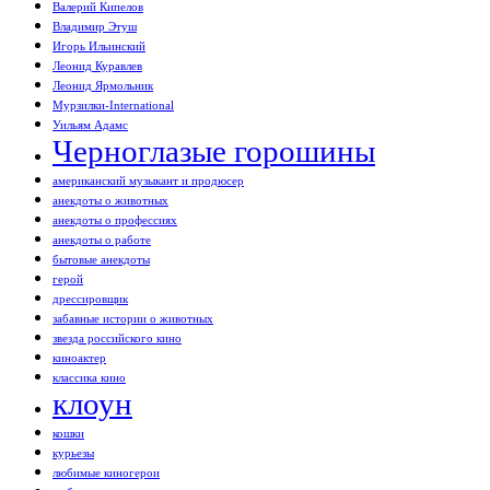
Валерий Кипелов
Владимир Этуш
Игорь Ильинский
Леонид Куравлев
Леонид Ярмольник
Мурзилки-International
Уильям Адамс
Черноглазые горошины
американский музыкант и продюсер
анекдоты о животных
анекдоты о профессиях
анекдоты о работе
бытовые анекдоты
герой
дрессировщик
забавные истории о животных
звезда российского кино
киноактер
классика кино
клоун
кошки
курьезы
любимые киногерои