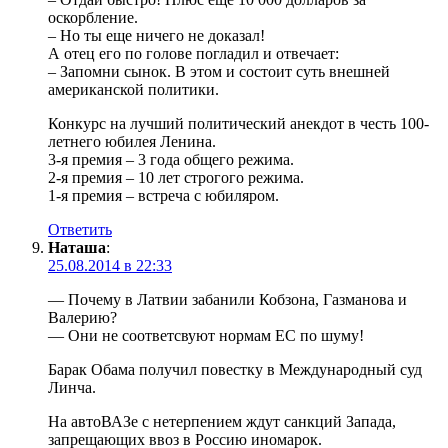
оскорбление.
– Но ты еще ничего не доказал!
А отец его по голове погладил и отвечает:
– Запомни сынок. В этом и состоит суть внешней
американской политики.
Конкурс на лучший политический анекдот в честь 100-
летнего юбилея Ленина.
3-я премия – 3 года общего режима.
2-я премия – 10 лет строгого режима.
1-я премия – встреча с юбиляром.
Ответить
Наташа
:
25.08.2014 в 22:33
— Почему в Латвии забанили Кобзона, Газманова и
Валерию?
— Они не соответсвуют нормам ЕС по шуму!
Барак Обама получил повестку в Международный суд
Линча.
На автоВАЗе с нетерпением ждут санкций Запада,
запрещающих ввоз в Россию иномарок.