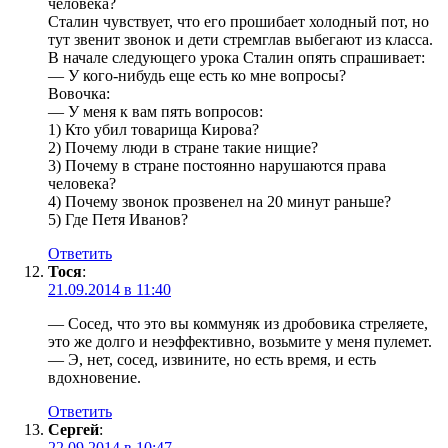
человека?
Сталин чувствует, что его прошибает холодный пот, но
тут звенит звонок и дети стремглав выбегают из класса.
В начале следующего урока Сталин опять спрашивает:
— У кого-нибудь еще есть ко мне вопросы?
Вовочка:
— У меня к вам пять вопросов:
1) Кто убил товарища Кирова?
2) Почему люди в стране такие нищие?
3) Почему в стране постоянно нарушаются права
человека?
4) Почему звонок прозвенел на 20 минут раньше?
5) Где Петя Иванов?
Ответить
Тося
:
21.09.2014 в 11:40
— Сосед, что это вы коммуняк из дробовика стреляете,
это же долго и неэффективно, возьмите у меня пулемет.
— Э, нет, сосед, извините, но есть время, и есть
вдохновение.
Ответить
Сергей
:
22.09.2014 в 10:47