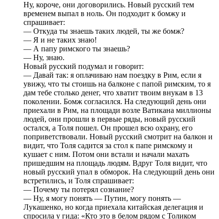
Ну, короче, они договорились. Новый русский тем
временем выпал в ноль. Он подходит к бомжу и
спрашивает:
— Откуда ты знаешь таких людей, ты же бомж?
— Я и не таких знаю!
— А папу римского ты знаешь?
— Ну, знаю.
Новый русский подумал и говорит:
— Давай так: я оплачиваю нам поездку в Рим, если я
увижу, что ты стоишь на балконе с папой римским, то я
дам тебе столько денег, что хватит твоим внукам в 13
поколении. Бомж согласился. На следующий день они
приехали в Рим, на площади возле Ватикана миллионы
людей, они прошли в первые ряды, новый русский
остался, а Толя пошел. Он прошел всю охрану, его
поприветствовали. Новый русский смотрит на балкон и
видит, что Толя садится за стол к папе римскому и
кушает с ним. Потом они встали и начали махать
пришедшим на площадь людям. Вдруг Толя видит, что
новый русский упал в обморок. На следующий день они
встретились, и Толя спрашивает:
— Почему ты потерял сознание?
— Ну, я могу понять — Путин, могу понять —
Лукашенко, но когда приехала китайская делегация и
спросила у гида: «Кто это в белом рядом с Толиком