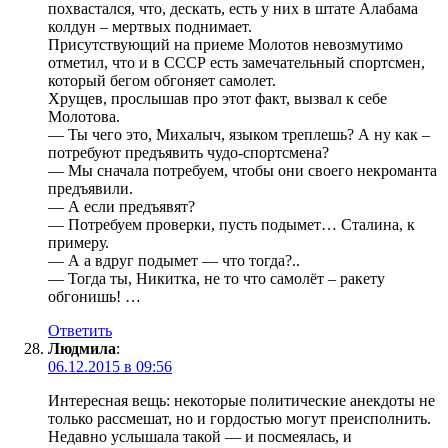
похвастался, что, дескать, есть у них в штате Алабама
колдун – мертвых поднимает.
Присутствующий на приеме Молотов невозмутимо
отметил, что и в СССР есть замечательный спортсмен,
который бегом обгоняет самолет.
Хрущев, прослышав про этот факт, вызвал к себе
Молотова.
— Ты чего это, Михалыч, языком треплешь? А ну как –
потребуют предъявить чудо-спортсмена?
— Мы сначала потребуем, чтобы они своего некроманта
предъявили.
— А если предъявят?
— Потребуем проверки, пусть подымет… Сталина, к
примеру.
— А а вдруг подымет — что тогда?..
— Тогда ты, Никитка, не то что самолёт – ракету
обгонишь! …
Ответить
Людмила
:
06.12.2015 в 09:56
Интересная вещь: некоторые политические анекдоты не
только рассмешат, но и гордостью могут преисполнить.
Недавно услышала такой — и посмеялась, и