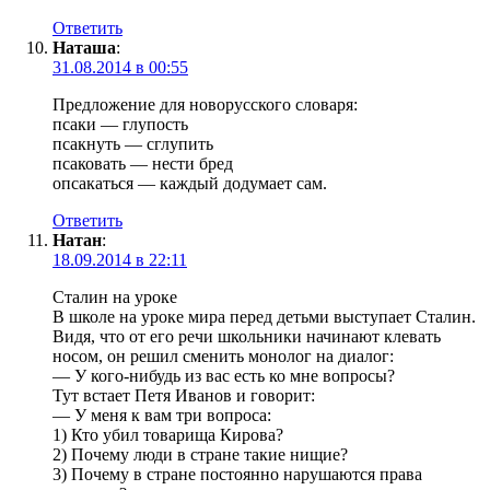
Ответить
Наташа
:
31.08.2014 в 00:55
Предложение для новорусского словаря:
псаки — глупость
псакнуть — сглупить
псаковать — нести бред
опсакаться — каждый додумает сам.
Ответить
Натан
:
18.09.2014 в 22:11
Сталин на уроке
В школе на уроке мира перед детьми выступает Сталин.
Видя, что от его речи школьники начинают клевать
носом, он решил сменить монолог на диалог:
— У кого-нибудь из вас есть ко мне вопросы?
Тут встает Петя Иванов и говорит:
— У меня к вам три вопроса:
1) Кто убил товарища Кирова?
2) Почему люди в стране такие нищие?
3) Почему в стране постоянно нарушаются права