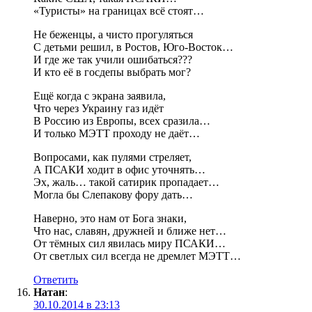
«Туристы» на границах всё стоят…
Не беженцы, а чисто прогуляться
С детьми решил, в Ростов, Юго-Восток…
И где же так учили ошибаться???
И кто её в госдепы выбрать мог?
Ещё когда с экрана заявила,
Что через Украину газ идёт
В Россию из Европы, всех сразила…
И только МЭТТ проходу не даёт…
Вопросами, как пулями стреляет,
А ПСАКИ ходит в офис уточнять…
Эх, жаль… такой сатирик пропадает…
Могла бы Слепакову фору дать…
Наверно, это нам от Бога знаки,
Что нас, славян, дружней и ближе нет…
От тёмных сил явилась миру ПСАКИ…
От светлых сил всегда не дремлет МЭТТ…
Ответить
Натан
:
30.10.2014 в 23:13