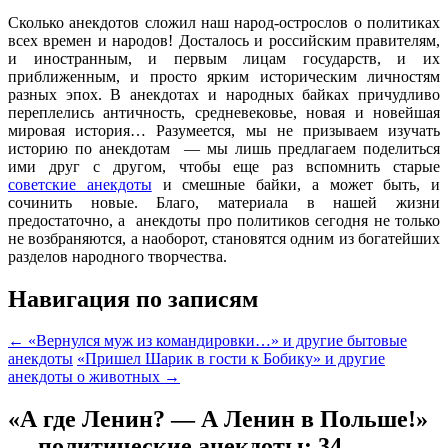
Сколько анекдотов сложил наш народ-острослов о политиках
всех времен и народов! Досталось и российским правителям,
и иностранным, и первым лицам государств, и их
приближенным, и просто ярким историческим личностям
разных эпох. В анекдотах и народных байках причудливо
переплелись античность, средневековье, новая и новейшая
мировая история… Разумеется, мы не призываем изучать
историю по анекдотам — мы лишь предлагаем поделиться
ими друг с другом, чтобы еще раз вспомнить старые
советские анекдоты
и смешные байки, а может быть, и
сочинить новые. Благо, материала в нашей жизни
предостаточно, а анекдоты про политиков сегодня не только
не возбраняются, а наоборот, становятся одним из богатейших
разделов народного творчества.
Навигация по записям
←
«Вернулся муж из командировки…» и другие бытовые
анекдоты
«Пришел Шарик в гости к Бобику» и другие
анекдоты о животных
→
«А где Ленин? — А Ленин в Польше!»
— политические анекдоты
: 34