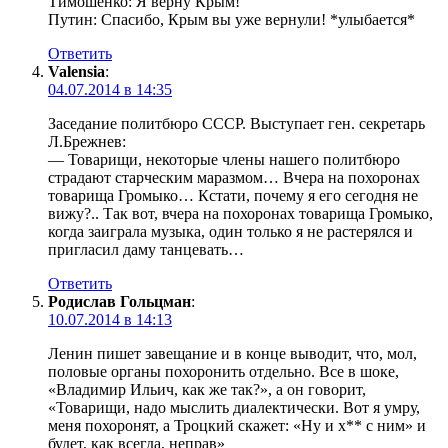
Тимошенко: Я верну Крым!
Путин: Спасибо, Крым вы уже вернули! *улыбается*
Ответить
Valensia
:
04.07.2014 в 14:35
Заседание политбюро СССР. Выступает ген. секретарь
Л.Брежнев:
— Товарищи, некоторые члены нашего политбюро
страдают старческим маразмом… Вчера на похоронах
товарища Громыко… Кстати, почему я его сегодня не
вижу?.. Так вот, вчера на похоронах товарища Громыко,
когда заиграла музыка, один только я не растерялся и
пригласил даму танцевать…
Ответить
Родислав Гольцман
:
10.07.2014 в 14:13
Ленин пишет завещание и в конце выводит, что, мол,
половые органы похоронить отдельно. Все в шоке,
«Владимир Ильич, как же так?», а он говорит,
«Товарищи, надо мыслить диалектически. Вот я умру,
меня похоронят, а Троцкий скажет: «Ну и х** с ним» и
будет, как всегда, неправ»