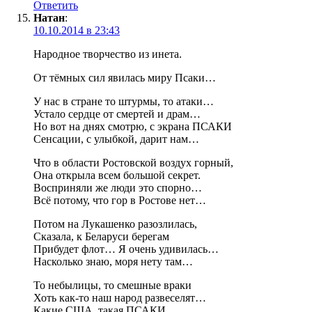
Ответить
Натан
:
10.10.2014 в 23:43
Народное творчество из инета.
От тёмных сил явилась миру Псаки…
У нас в стране то штурмы, то атаки…
Устало сердце от смертей и драм…
Но вот на днях смотрю, с экрана ПСАКИ
Сенсации, с улыбкой, дарит нам…
Что в области Ростовской воздух горный,
Она открыла всем большой секрет.
Восприняли же люди это спорно…
Всё потому, что гор в Ростове нет…
Потом на Лукашенко разозлилась,
Сказала, к Беларуси берегам
Прибудет флот… Я очень удивилась…
Насколько знаю, моря нету там…
То небылицы, то смешные враки
Хоть как-то наш народ развеселят…
Какие США, такая ПСАКИ…