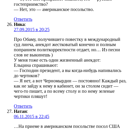
гостеприимство?
— Нет, это — американское посольство.
Ответить
Ника
:
27.09.2015 в 20:25
Про Обаму, получившего повестку в международный
суд линча, анекдот жестковатый конечно и полным
попранием политкорректности отдает, но… Из песни
слов не выкинешь )
У меня тоже есть один жизненный анекдот:
Ельцина спрашивают:
— Господин президент, а вы когда-нибудь напивались
до чертиков?
— Я нет, а вот Черномырдин — постоянно! Каждый раз,
как не зайду к нему в кабинет, он за столом сидит —
чего-то пишет, а по всему столу и по нему зеленые
чертики пляшут!
Ответить
Натан
:
06.11.2015 в 22:45
…На приеме в американском посольстве посол США