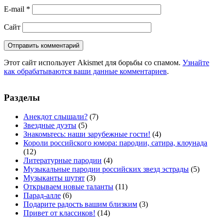
E-mail
*
Сайт
Этот сайт использует Akismet для борьбы со спамом.
Узнайте
как обрабатываются ваши данные комментариев
.
Разделы
Анекдот слышали?
(7)
Звездные дуэты
(5)
Знакомьтесь: наши зарубежные гости!
(4)
Короли российского юмора: пародии, сатира, клоунада
(12)
Литературные пародии
(4)
Музыкальные пародии российских звезд эстрады
(5)
Музыканты шутят
(3)
Открываем новые таланты
(11)
Парад-алле
(6)
Подарите радость вашим близким
(3)
Привет от классиков!
(14)