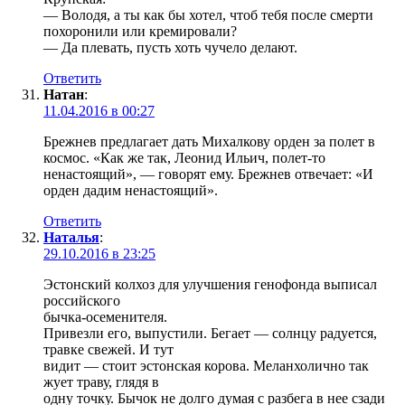
— Володя, а ты как бы хотел, чтоб тебя после смерти
похоронили или кремировали?
— Да плевать, пусть хоть чучело делают.
Ответить
Натан
:
11.04.2016 в 00:27
Брежнев предлагает дать Михалкову орден за полет в
космос. «Как же так, Леонид Ильич, полет-то
ненастоящий», — говорят ему. Брежнев отвечает: «И
орден дадим ненастоящий».
Ответить
Наталья
:
29.10.2016 в 23:25
Эстонский колхоз для улучшения генофонда выписал
российского
бычка-осеменителя.
Привезли его, выпустили. Бегает — солнцу радуется,
травке свежей. И тут
видит — стоит эстонская корова. Меланхолично так
жует траву, глядя в
одну точку. Бычок не долго думая с разбега в нее сзади