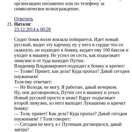
организацию письменно или по телефону за
символическое вознаграждение.
Ответить
Натали
:
23.12.2014 в 00:28
Сидит бомж возле вокзала побирается. Идет новый
русский, видит эту картину, ну у него в сердце что-то
скакнуло, он подходит к бомжу, кидает ему 100 баксов и
уходит в машину. Не успел он сесть, как подъезжает
лимузин и от туда выходит Путин.
Владимир Владимирович подходит к бомжу и кричит:
— Толян! Привет, как дела? Куда пропал? Давай сегодня
поужинаем!
Толя ему отвечает:
— Не Володя, не могу. Я работаю, давай вечерком.
Ну, они договорились, Путин сел в машину и уехал.
Новый русский просто в шоке! Вдруг подъезжает
второй лимузин, из него выходит Лукашенко и кричит
бомжу:
— Толя, привет! Как дела? Куда пропал? Давай сегодня
поужинаем! ? Толя говорит:
— Сегодня не могу, я с Путиным договорился, давай
завтра?