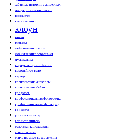
забавные истории о животных
звезда российского кино
киноактер
классика кино
клоун
кошки
курьезы
любимые киногерои
любимые киноперсонажи
музыкальны
народный артист России
пародийное трио
пародист
политические анекдоты
политические байки
продюсер
профессиональная фотосъемка
профессиональный фотограф
рок-хиты
российский актер
рэп-исполнитель
советская кинокомедия
стихи на заказ
стихотворные поздравления