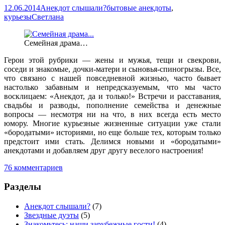
12.06.2014
Анекдот слышали?
бытовые анекдоты
,
курьезы
Светлана
Семейная драма…
Герои этой рубрики — жены и мужья, тещи и свекрови,
соседи и знакомые, дочки-матери и сыновья-спиногрызы. Все,
что связано с нашей повседневной жизнью, часто бывает
настолько забавным и непредсказуемым, что мы часто
восклицаем: «Анекдот, да и только!» Встречи и расставания,
свадьбы и разводы, пополнение семейства и денежные
вопросы — несмотря ни на что, в них всегда есть место
юмору. Многие курьезные жизненные ситуации уже стали
«бородатыми» историями, но еще больше тех, которым только
предстоит ими стать. Делимся новыми и «бородатыми»
анекдотами и добавляем друг другу веселого настроения!
76 комментариев
Разделы
Анекдот слышали?
(7)
Звездные дуэты
(5)
Знакомьтесь: наши зарубежные гости!
(4)