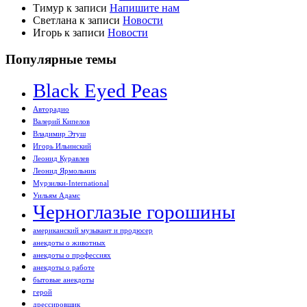
Тимур
к записи
Напишите нам
Светлана
к записи
Новости
Игорь
к записи
Новости
Популярные темы
Black Eyed Peas
Авторадио
Валерий Кипелов
Владимир Этуш
Игорь Ильинский
Леонид Куравлев
Леонид Ярмольник
Мурзилки-International
Уильям Адамс
Черноглазые горошины
американский музыкант и продюсер
анекдоты о животных
анекдоты о профессиях
анекдоты о работе
бытовые анекдоты
герой
дрессировщик