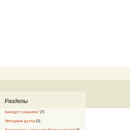
Найти:
Разделы
Анекдот слышали?
(7)
Звездные дуэты
(5)
Знакомьтесь: наши зарубежные гости!
(4)