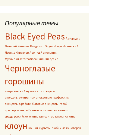
Популярные темы
Black Eyed Peas
Авторадио
Валерий Кипелов
Владимир Этуш
Игорь Ильинский
Леонид Куравлев
Леонид Ярмольник
Мурзилки-International
Уильям Адамс
Черноглазые
горошины
американский музыкант и продюсер
анекдоты о животных
анекдоты о профессиях
анекдоты о работе
бытовые анекдоты
герой
дрессировщик
забавные истории о животных
звезда российского кино
киноактер
классика кино
клоун
кошки
курьезы
любимые киногерои