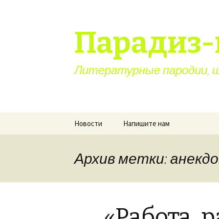
Парадиз-
Литературные пародии, ша
Перейти
Новости
Напишите нам
к
содержимому
Архив метки: анекд
«Работа, 