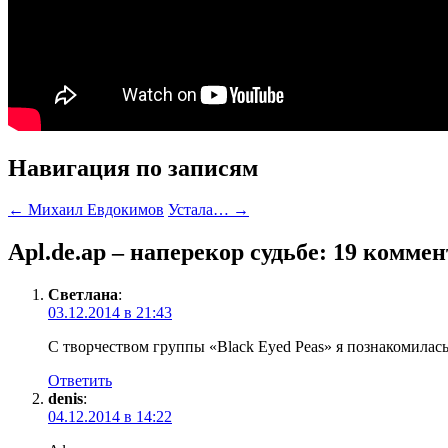
Навигация по записям
←
Михаил Евдокимов
Устала…
→
Apl.de.ap – наперекор судьбе
: 19 комме
Светлана
:
03.12.2014 в 21:43
С творчеством группы «Black Eyed Peas» я познакомилась
Ответить
denis
:
04.12.2014 в 14:22