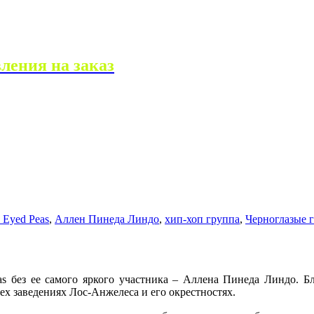
ления на заказ
 Eyed Peas
,
Аллен Пинеда Линдо
,
хип-хоп группа
,
Черноглазые 
s без ее самого яркого участника – Аллена Пинеда Линдо. Бл
х заведениях Лос-Анжелеса и его окрестностях.