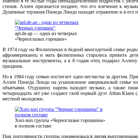
Именно в те 90-тые годы пятнадцатилетний подросток с увле
стихов. Аллен признается позднее, что его влечение к музы
Душевные терзания Пинеда Линдо находят отражение и в его пе
apl.de.ap — один из четверых
«Черноглазых горошин»
В 1974 году на Филиппинах в бедной многодетной семье родилс
афроамериканец и мать филиппинка старались привить детя
музыкальные инструменты, а к 8 годам отец подарил Аллену 
праздник.
Но в 1984 году семью постигает одно несчастье за другим. Пр
Аллен Пинеда Линдо на усыновление американской семье из
объятьями. Отдушину парень находит музыке, а также пиш
четырнадцать лет уже создают свой первый дуэт Atban Klann 
местной молодежи.
Хип-хоп группа «Черноглазые горошины»
в полном составе
Пик популярности группы ознаменовался двумя выпущенными ал