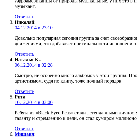
Афроамериканцы от природы музыкальные, у них это в н
музыкант.
Ответить
Николай
:
04.12.2014 в 23:10
Довольно популярная сегодня группа за счет своеобразн
движениями, что добавляет оригинальности исполнению.
Ответить
Наталья К.
:
06.12.2014 в 02:28
Смотрю, не особенно много альбомов у этой группы. Прои
артистизмом, судя по клипу, тоже полный порядок.
Ответить
Рита
:
10.12.2014 в 03:00
Ребята из «Black Eyed Peas» стали легендарными личност
таланту и стремлению к цели, он стал кумиром миллион
Ответить
Мишаня
: