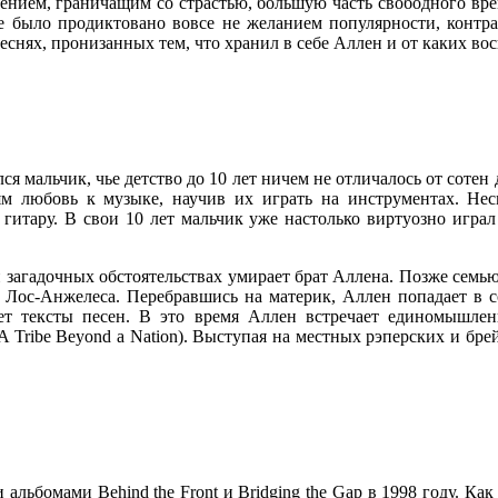
чением, граничащим со страстью, большую часть свободного вре
ке было продиктовано вовсе не желанием популярности, контрак
снях, пронизанных тем, что хранил в себе Аллен и от каких во
я мальчик, чье детство до 10 лет ничем не отличалось от сотен
м любовь к музыке, научив их играть на инструментах. Нес
гитару. В свои 10 лет мальчик уже настолько виртуозно играл 
и загадочных обстоятельствах умирает брат Аллена. Позже семью 
 Лос-Анжелеса. Перебравшись на материк, Аллен попадает в с
ет тексты песен. В это время Аллен встречает единомышле
(A Tribe Beyond a Nation). Выступая на местных рэперских и бр
ьбомами Behind the Front и Bridging the Gap в 1998 году. Как 