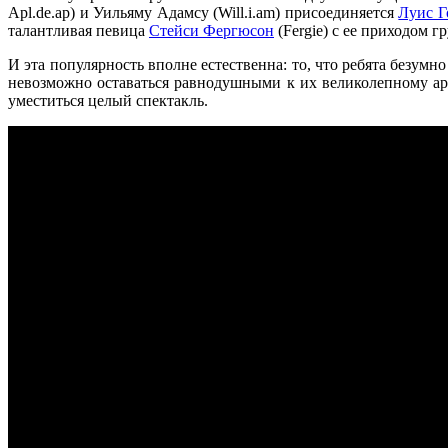
Аpl.de.ap) и Уильяму Адамсу (Will.i.am) присоединяется
Луис Г
талантливая певица
Стейси Фергюсон
(Fergie) с ее приходом г
И эта популярность вполне естественна: то, что ребята безум
невозможно оставаться равнодушными к их великолепному ар
уместиться целый спектакль.