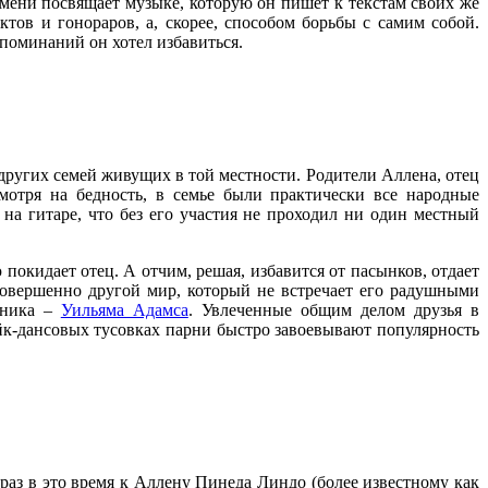
мени посвящает музыке, которую он пишет к текстам своих же
тов и гонораров, а, скорее, способом борьбы с самим собой.
споминаний он хотел избавиться.
 других семей живущих в той местности. Родители Аллена, отец
мотря на бедность, в семье были практически все народные
на гитаре, что без его участия не проходил ни один местный
покидает отец. А отчим, решая, избавится от пасынков, отдает
овершенно другой мир, который не встречает его радушными
нника –
Уильяма Адамса
. Увлеченные общим делом друзья в
ейк-дансовых тусовках парни быстро завоевывают популярность
раз в это время к Аллену Пинеда Линдо (более известному как