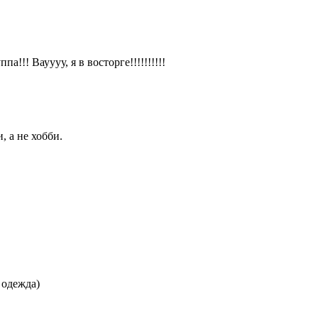
!!! Вауууу, я в восторге!!!!!!!!!!
, а не хобби.
 одежда)