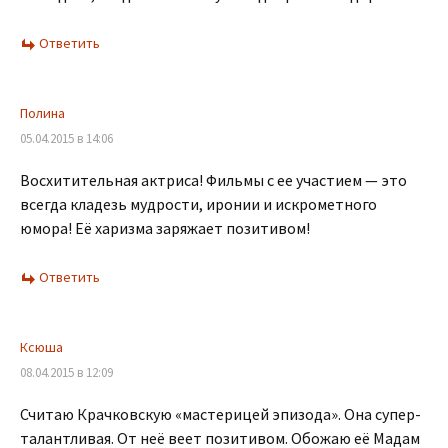
Ответить
Полина
05.04.2015 в 14:06
Восхитительная актриса! Фильмы с ее участием — это
всегда кладезь мудрости, иронии и искрометного
юмора! Её харизма заряжает позитивом!
Ответить
Ксюша
08.04.2015 в 12:09
Считаю Крачковскую «мастерицей эпизода». Она супер-
талантливая. От неё веет позитивом. Обожаю её Мадам