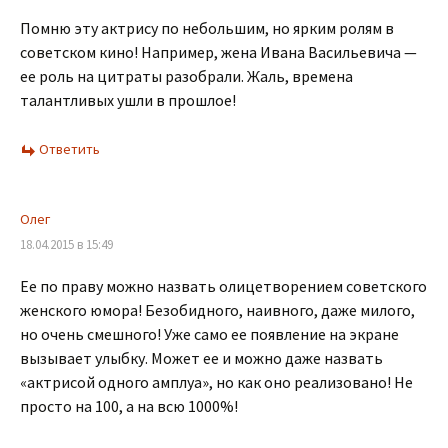
Помню эту актрису по небольшим, но ярким ролям в
советском кино! Например, жена Ивана Васильевича —
ее роль на цитраты разобрали. Жаль, времена
талантливых ушли в прошлое!
Ответить
Олег
18.04.2015 в 15:49
Ее по праву можно назвать олицетворением советского
женского юмора! Безобидного, наивного, даже милого,
но очень смешного! Уже само ее появление на экране
вызывает улыбку. Может ее и можно даже назвать
«актрисой одного амплуа», но как оно реализовано! Не
просто на 100, а на всю 1000%!