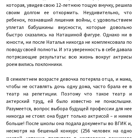
которая, увидев свою 12-летнюю тощую внучку, решила
своим долгом ее откормить. Неудивительно, что
ребенок, познавший лишения войны, с удовольствием
уплетал бабушкины вкусности, которые довольно
быстро сказались на Наташиной фигуре. Однако ни в
юности, ни после Наталья никогда не комплексовала по
поводу своей полноты. И эта уверенность в себе давала
потрясающие результаты: всю жизнь вокруг актрисы
роем вились поклонники.
В семилетнем возрасте девочка потеряла отца, и мама,
чтобы не оставлять дочь одну дома, часто брала ее в
театр на репетиции. Поэтому что такое театр и
актерский труд, ей было известно не понаслышке.
Разумеется, вопрос выбора будущей профессии для нее
никогда не стоял: она будет только актрисой – и никем
больше! После школы она подала документы во ВГИК и,
несмотря на бешеный конкурс (256 человек на одно