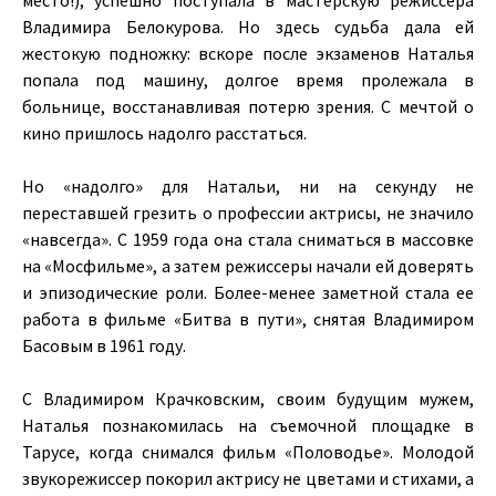
место!), успешно поступала в мастерскую режиссера
Владимира Белокурова. Но здесь судьба дала ей
жестокую подножку: вскоре после экзаменов Наталья
попала под машину, долгое время пролежала в
больнице, восстанавливая потерю зрения. С мечтой о
кино пришлось надолго расстаться.
Но «надолго» для Натальи, ни на секунду не
переставшей грезить о профессии актрисы, не значило
«навсегда». С 1959 года она стала сниматься в массовке
на «Мосфильме», а затем режиссеры начали ей доверять
и эпизодические роли. Более-менее заметной стала ее
работа в фильме «Битва в пути», снятая Владимиром
Басовым в 1961 году.
С Владимиром Крачковским, своим будущим мужем,
Наталья познакомилась на съемочной площадке в
Тарусе, когда снимался фильм «Половодье». Молодой
звукорежиссер покорил актрису не цветами и стихами, а