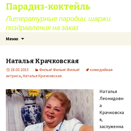
Парадиз-коктейль
Литературные пародии, шаржи,
поздравления на заказ
Перейти
Найти:
Меню
к
содержимому
Наталья Крачковская
28.03.2015
Фильм! Фильм! Фильм!
комедийная
актриса
,
Наталья Крачковская
Наталья
Леонидовн
а
Крачковска
я,
заслуженна