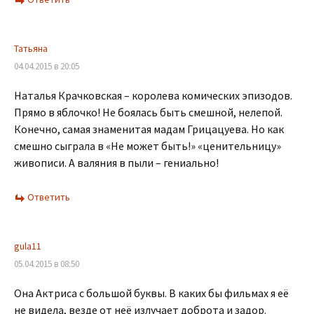
Татьяна
04.04.2015 в 20:05
Наталья Крачковская – королева комических эпизодов.
Прямо в яблочко! Не боялась быть смешной, нелепой.
Конечно, самая знаменитая мадам Грицацуева. Но как
смешно сыграла в «Не может быть!» «ценительницу»
живописи. А валяния в пыли – гениально!
Ответить
gula11
05.04.2015 в 08:50
Она Актриса с большой буквы. В каких бы фильмах я её
не видела, везде от неё излучает доброта и задор.