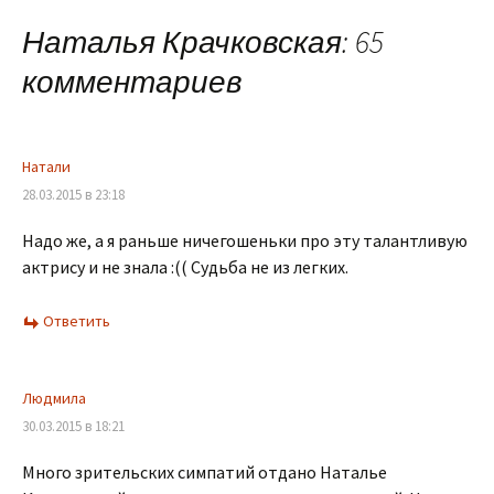
по
Наталья Крачковская
: 65
комментариев
записям
Натали
28.03.2015 в 23:18
Надо же, а я раньше ничегошеньки про эту талантливую
актрису и не знала :(( Судьба не из легких.
Ответить
Людмила
30.03.2015 в 18:21
Много зрительских симпатий отдано Наталье