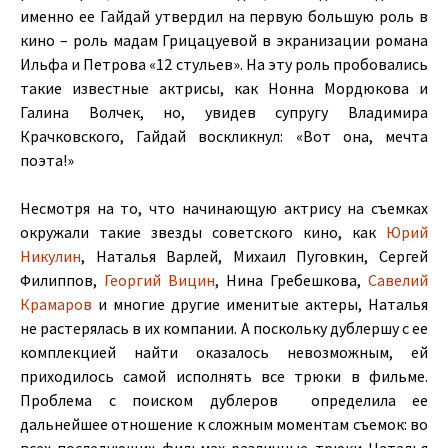
именно ее Гайдай утвердил на первую большую роль в
кино – роль мадам Грицацуевой в экранизации романа
Ильфа и Петрова «12 стульев». На эту роль пробовались
такие известные актрисы, как Нонна Мордюкова и
Галина Волчек, но, увидев супругу Владимира
Крачковского, Гайдай воскликнул: «Вот она, мечта
поэта!»
Несмотря на то, что начинающую актрису на съемках
окружали такие звезды советского кино, как
Юрий
Никулин
, Наталья Варлей, Михаил Пуговкин, Сергей
Филиппов,
Георгий Вицин
, Нина Гребешкова,
Савелий
Крамаров
и многие другие именитые актеры, Наталья
не растерялась в их компании. А поскольку дублершу с ее
комплекцией найти оказалось невозможным, ей
приходилось самой исполнять все трюки в фильме.
Проблема с поиском дублеров определила ее
дальнейшее отношение к сложным моментам съемок: во