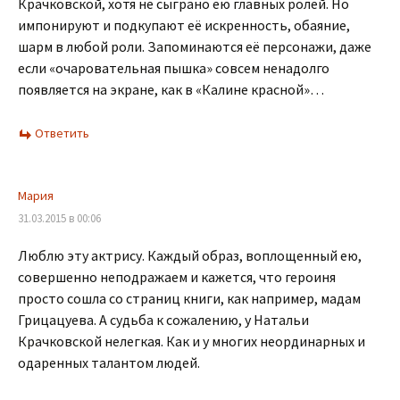
Крачковской, хотя не сыграно ею главных ролей. Но
импонируют и подкупают её искренность, обаяние,
шарм в любой роли. Запоминаются её персонажи, даже
если «очаровательная пышка» совсем ненадолго
появляется на экране, как в «Калине красной»…
Ответить
Мария
31.03.2015 в 00:06
Люблю эту актрису. Каждый образ, воплощенный ею,
совершенно неподражаем и кажется, что героиня
просто сошла со страниц книги, как например, мадам
Грицацуева. А судьба к сожалению, у Натальи
Крачковской нелегкая. Как и у многих неординарных и
одаренных талантом людей.