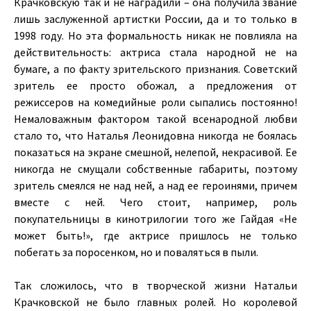
Крачковскую так и не наградили – она получила звание
лишь заслуженной артистки России, да и то только в
1998 году. Но эта формальность никак не повлияла на
действительность: актриса стала народной не на
бумаге, а по факту зрительского признания. Советский
зритель ее просто обожал, а предложения от
режиссеров на комедийные роли сыпались постоянно!
Немаловажным фактором такой всенародной любви
стало то, что Наталья Леонидовна никогда не боялась
показаться на экране смешной, нелепой, некрасивой. Ее
никогда не смущали собственные габариты, поэтому
зритель смеялся не над ней, а над ее героинями, причем
вместе с ней. Чего стоит, например, роль
покупательницы в кинотрилогии того же Гайдая «Не
может быть!», где актрисе пришлось не только
побегать за поросенком, но и поваляться в пыли.
Так сложилось, что в творческой жизни Натальи
Крачковской не было главных ролей. Но королевой