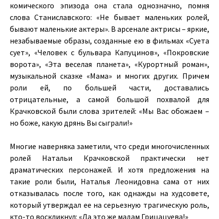
комического эпизода она стала однозначно, помня
слова Станиславского: «Не бывает маленьких ролей,
бывают маленькие актеры». В арсенале актрисы – яркие,
незабываемые образы, созданные ею в фильмах «Суета
сует», «Человек с бульвара Капуцинов», «Покровские
ворота», «Эта веселая планета», «Курортный роман»,
музыкальной сказке «Мама» и многих других. Причем
роли ей, по большей части, доставались
отрицательные, а самой большой похвалой для
Крачковской были слова зрителей: «Мы Вас обожаем –
но боже, какую дрянь Вы сыграли!»
Многие наверняка заметили, что среди многочисленных
ролей Натальи Крачковской практически нет
драматических персонажей. И хотя предложения на
такие роли были, Наталья Леонидовна сама от них
отказывалась после того, как однажды на худсовете,
который утверждал ее на серьезную трагическую роль,
кто-то воскликнул: «Да это же мадам Грицацуева!»