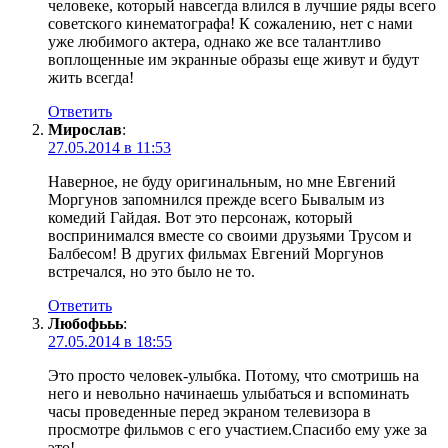
человеке, который навсегда влился в лучшие ряды всего
советского кинематографа! К сожалению, нет с нами
уже любимого актера, однако же все талантливо
воплощенные им экранные образы еще живут и будут
жить всегда!
Ответить
Мирослав
:
27.05.2014 в 11:53
Наверное, не буду оригинальным, но мне Евгений
Моргунов запомнился прежде всего Бывалым из
комедий Гайдая. Вот это персонаж, который
воспринимался вместе со своими друзьями Трусом и
Балбесом! В других фильмах Евгений Моргунов
встречался, но это было не то.
Ответить
Любофььь
:
27.05.2014 в 18:55
Это просто человек-улыбка. Потому, что смотришь на
него и невольно начинаешь улыбаться и вспоминать
часы проведенные перед экраном телевизора в
просмотре фильмов с его участием.Спасибо ему уже за
это!