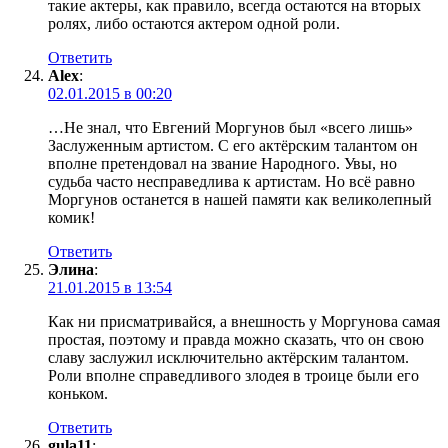
такие актеры, как правило, всегда остаются на вторых
ролях, либо остаются актером одной роли.
Ответить
Alex
:
02.01.2015 в 00:20
…Не знал, что Евгений Моргунов был «всего лишь»
Заслуженным артистом. С его актёрским талантом он
вполне претендовал на звание Народного. Увы, но
судьба часто несправедлива к артистам. Но всё равно
Моргунов останется в нашей памяти как великолепный
комик!
Ответить
Элина
:
21.01.2015 в 13:54
Как ни присматривайся, а внешность у Моргунова самая
простая, поэтому и правда можно сказать, что он свою
славу заслужил исключительно актёрским талантом.
Роли вполне справедливого злодея в троице были его
коньком.
Ответить
gula11
: