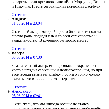
говорить среди критиков кино «Есть Моргунов, Вицин
и Никулин. И есть сегодняшний актерский фастфуд».
Ответить
Андрей
:
31.05.2014 в 23:04
Отличный актер, который просто блестяще исполнял
любую роль, подходя к ней со всей серьезностью и
уникальностью. В комедиях он просто мастер.
Ответить
Валера
:
03.06.2014 в 07:30
Замечательный актер, его персонаж на экране очень
часто выглядит серьезным и немногословным, но при
этом всегда вызывает улыбку, про него точно можно
сказать, что второго такого актера нет.
Ответить
Александр
:
05.06.2014 в 02:41
Очень жаль, что мы никогда больше не станем
свидетелями новых картин с участием полюбившейся