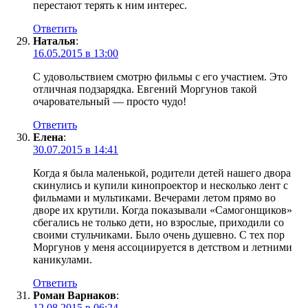
перестают терять к ним интерес.
Ответить
Наталья
:
16.05.2015 в 13:00
С удовольствием смотрю фильмы с его участием. Это
отличная подзарядка. Евгений Моргунов такой
очаровательный — просто чудо!
Ответить
Елена
:
30.07.2015 в 14:41
Когда я была маленькой, родители детей нашего двора
скинулись и купили кинопроектор и несколько лент с
фильмами и мультиками. Вечерами летом прямо во
дворе их крутили. Когда показывали «Самогонщиков»
сбегались не только дети, но взрослые, приходили со
своими стульчиками. Было очень душевно. С тех пор
Моргунов у меня ассоциируется в детством и летними
каникулами.
Ответить
Роман Варнаков
:
12.08.2015 в 06:24