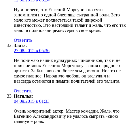
Ну и ничего, что Евгений Моргунов по сути
запомнился по одной блестяще сыгранной роли. Зато
мало кто может похвастаться такой широкой
известностью. Это настоящий талант и жаль, что его так
мало использовали режиссеры в свое время.
Ответить
Злата
:
27.08.2015 в 05:36
Не понимаю наших культурных чиновников, так и не
присвоивших Евгению Моргунову звания народного
артиста. За Бывалого он более чем достоин. Но это не
самое главное. Народную любовь он заслужил и
навсегда останется в памяти почитателей его таланта.
Ответить
Наталья
:
04.09.2015 в 01:33
Очень колоритный актер. Мастер комедии. Жаль, что
Евгению Александровичу не удалось сыграть «свою
главную» роль.