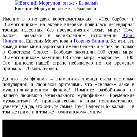
Евгений Моргунов, он же — Бывалый
Именно в этих двух короткометражках : «Пес барбос» и
«Самогонщики» на экране впервые появилась легендарная
троица, известная, без преувеличения всему миру: Трус,
Балбес, Бывалый в великолепном исполнении
Юрия
Никулина
, Евгения Моргунова и
Георгия Вицина
. Кстати, эти
комедийные мини-зарисовки имели бешеный успех не только
в Советском Союзе: «Барбоса» закупили 100 стран мира,
«Самогонщиков» закупили 68 стран мира, «Барбоса» – 100.
Это принесло нашей стране небывалую по тем временам
прибыль – 70 млн. рублей.
Да что там фильмы – знаменитая троица стала настолько
популярной и любимой зрителями, что «снялась» даже в
мультипликационном фильме! Помните разбойников из
нашего любимого музыкального мультфильма «Бременские
музыканты»? А приглядитесь-ка к ним повнимательнее:
узнаете? Да-да, это они, те самые Трус, Балбес и Бывалый — в
том же гриме и в том же «хулиганском» амплуа.