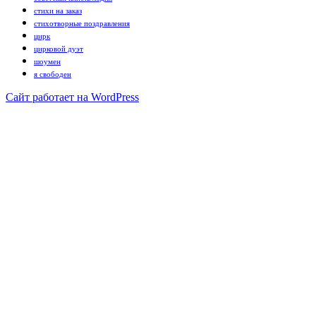
стихи на заказ
стихотворные поздравления
цирк
цирковой дуэт
шоумен
я свободен
Сайт работает на WordPress