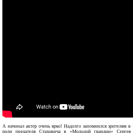
А начинал актер очень ярко! Надолго запомнился зрителям в
роли предателя Стаховича в «Молодой гвардии» Сергея