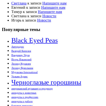
Светлана
к записи
Напишите нам
Евгений
к записи
Напишите нам
Тимур
к записи
Напишите нам
Светлана
к записи
Новости
Игорь
к записи
Новости
Популярные темы
Black Eyed Peas
Авторадио
Валерий Кипелов
Владимир Этуш
Игорь Ильинский
Леонид Куравлев
Леонид Ярмольник
Мурзилки-International
Уильям Адамс
Черноглазые горошины
американский музыкант и продюсер
анекдоты о животных
анекдоты о профессиях
анекдоты о работе
бытовые анекдоты