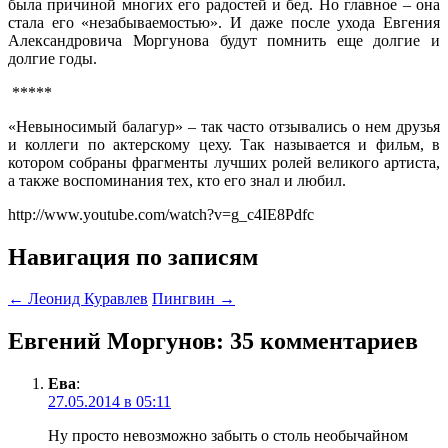
была причиной многих его радостей и бед. Но главное – она
стала его «незабываемостью». И даже после ухода Евгения
Александровича Моргунова будут помнить еще долгие и
долгие годы.
*****
«Невыносимый балагур» – так часто отзывались о нем друзья
и коллеги по актерскому цеху. Так называется и фильм, в
котором собраны фрагменты лучших ролей великого артиста,
а также воспоминания тех, кто его знал и любил.
http://www.youtube.com/watch?v=g_c4IE8Pdfc
Навигация по записям
←
Леонид Куравлев
Пингвин
→
Евгений Моргунов
: 35 комментариев
Ева
:
27.05.2014 в 05:11
Ну просто невозможно забыть о столь необычайном