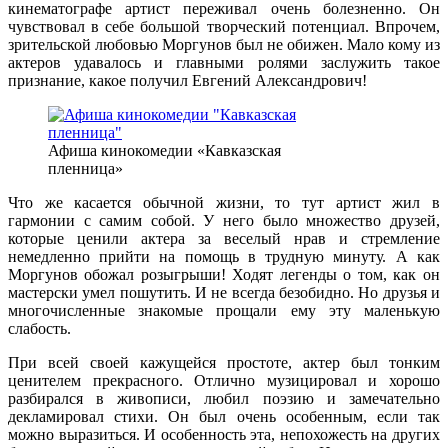
кинематографе артист переживал очень болезненно. Он
чувствовал в себе большой творческий потенциал. Впрочем,
зрительской любовью Моргунов был не обижен. Мало кому из
актеров удавалось и главными ролями заслужить такое
признание, какое получил Евгений Александрович!
Афиша кинокомедии «Кавказская
пленница»
Что же касается обычной жизни, то тут артист жил в
гармонии с самим собой. У него было множество друзей,
которые ценили актера за веселый нрав и стремление
немедленно прийти на помощь в трудную минуту. А как
Моргунов обожал розыгрыши! Ходят легенды о том, как он
мастерски умел пошутить. И не всегда безобидно. Но друзья и
многочисленные знакомые прощали ему эту маленькую
слабость.
При всей своей кажущейся простоте, актер был тонким
ценителем прекрасного. Отлично музицировал и хорошо
разбирался в живописи, любил поэзию и замечательно
декламировал стихи. Он был очень особенным, если так
можно выразиться. И особенность эта, непохожесть на других