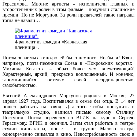
Герасимова. Многие артисты – исполнители главных и
второстепенных ролей в этом фильме – получили сталинские
премии. Но не Моргунов. За роли предателей такие награды
тогда не давали…
Фрагмент из комедии «Кавказская
пленница».
Потом значимых кино-ролей было немного. Но были! Взять,
например, поэта-песенника Соева в «Покровских воротах»
Михаила Козакова – образ более чем впечатляющий!
Характерный, яркий, прекрасно воплощенный. И конечно,
запомнившийся зрителям своей неординарностью,
самобытностью.
Евгений Александрович Моргунов родился в Москве, 27
апреля 1927 года. Воспитывался в семье без отца. В 14 лет
пошел работать на завод. Для того чтобы поступить в
театральную студию, написал письмо самому Сталину.
Поступил. Потом перевелся во ВГИК на курс к Сергею
Герасимову. ВГИК и окончил. Затем стал работать в театре-
студии киноактера, после – в труппе Малого театра,
одновременно снимался в кино. Невостребованность свою в