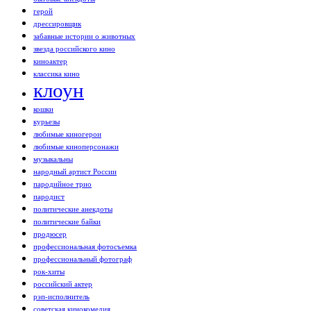
герой
дрессировщик
забавные истории о животных
звезда российского кино
киноактер
классика кино
клоун
кошки
курьезы
любимые киногерои
любимые киноперсонажи
музыкальны
народный артист России
пародийное трио
пародист
политические анекдоты
политические байки
продюсер
профессиональная фотосъемка
профессиональный фотограф
рок-хиты
российский актер
рэп-исполнитель
советская кинокомедия