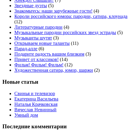
Анекдот слышали?
(7)
Звездные дуэты
(5)
Знакомьтесь: наши зарубежные гости!
(4)
Короли российского юмора: пародии, сатира, клоунада
(12)
Литературные пародии
(4)
Музыкальные пародии российских звезд эстрады
(5)
Музыканты шутят
(3)
Открываем новые таланты
(11)
Парад-алле
(6)
Подарите радость вашим близким
(3)
Привет от классиков!
(14)
Фильм! Фильм! Фильм!
(12)
Художественная сатира, юмор, шаржи
(2)
Новые статьи
Свинья и телевизор
Екатерина Васильева
Наталья Крачковская
Вячеслав Невинный
Умный дом
Последние комментарии