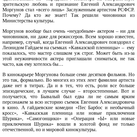
зрительскую любовь и признание Евгений Александрович
Моргунов стал «всего лишь» Заслуженным артистом РСФСР.
Почему? Да кто же знает! Так решили чиновники из
Министерства культуры.
Моргунов вообще был очень «неудобным» актером – ни для
чиновников, ни даже для режиссеров. Всем хорошо известен,
например, случай, когда Евгений Александрович повздорил с
Леонидом Гайдаем на съемках «Кавказской пленницы» – ему
показалось, что мастер слишком уж строг. Может быть из-за
этой неуживчивости актера приглашали сниматься, не так
часто, как ему хотелось бы…
В кинокарьере Моргунова больше семи десятков фильмов. Но
это так, формально. Во многих из этих лент фамилии артиста
даже нет в титрах. Да и в тех, что есть, роли все больше
эпизодические, в лучшем случае – второстепенные. Вот и
получается, что Бывалый был едва ли не самым ярким
персонажем за всю историю съемок Евгения Александровича
в кино. А гайдаевские комедии «Пес Барбос и необычный
кросс», «Кавказская пленница или новые приключения
Шурика», «Самогонщики» и «Операция «Ы» или новые
приключения Шурика» вошли в золотой фонд не только
отечественной, но и мировой кинокультуры.