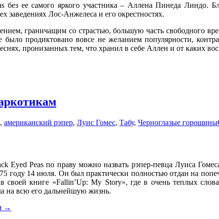
s без ее самого яркого участника – Аллена Пинеда Линдо. Бл
х заведениях Лос-Анжелеса и его окрестностях.
чением, граничащим со страстью, большую часть свободного вре
ке было продиктовано вовсе не желанием популярности, контрак
снях, пронизанных тем, что хранил в себе Аллен и от каких во
наркотикам
,
американский рэпер
,
Луис Гомес
,
Табу
,
Черноглазые горошины
k Eyed Peas по праву можно назвать рэпер-певца Луиса Гомес
5 году 14 июля. Он был практически полностью отдан на попече
 своей книге «Fallin’Up: My Story», где в очень теплых слов
ла на всю его дальнейшую жизнь.
м
→