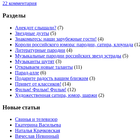
22 комментария
Разделы
Анекдот слышали?
(7)
Звездные дуэты
(5)
Знакомьтесь: наши зарубежные гости!
(4)
Короли российского юмора: пародии, сатира, клоунада
(1
Литературные пародии
(4)
Музыкальные пародии российских звезд эстрады
(5)
Музыканты шутят
(3)
Открываем новые таланты
(11)
Парад-алле
(6)
Подарите радость вашим близким
(3)
Привет от классиков!
(14)
Фильм! Фильм! Фильм!
(12)
Художественная сатира, юмор, шаржи
(2)
Новые статьи
Свинья и телевизор
Екатерина Васильева
Наталья Крачковская
Вячеслав Невинный