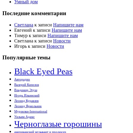
Умный дом
Последние комментарии
Светлана
к записи
Напишите нам
Евгений
к записи
Напишите нам
Тимур
к записи
Напишите нам
Светлана
к записи
Новости
Игорь
к записи
Новости
Популярные темы
Black Eyed Peas
Авторадио
Валерий Кипелов
Владимир Этуш
Игорь Ильинский
Леонид Куравлев
Леонид Ярмольник
Мурзилки-International
Уильям Адамс
Черноглазые горошины
американский музыкант и продюсер