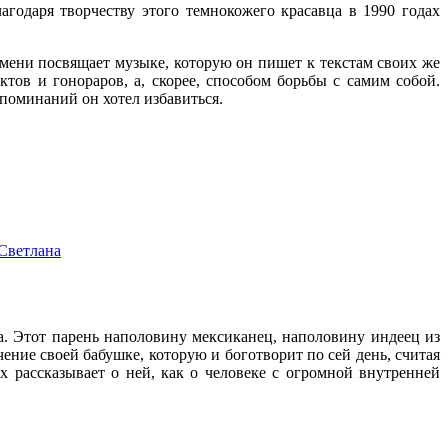
агодаря творчеству этого темнокожего красавца в 1990 годах
мени посвящает музыке, которую он пишет к текстам своих же
тов и гонораров, а, скорее, способом борьбы с самим собой.
споминаний он хотел избавиться.
Светлана
а. Этот парень наполовину мексиканец, наполовину индеец из
ние своей бабушке, которую и боготворит по сей день, считая
ах рассказывает о ней, как о человеке с огромной внутренней