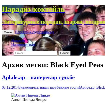
Парадиз-коктейль
Литературные пародии, шаржи, поздрав
Перейти к содержимому
Меню
Новости
Напишите нам
Найти:
Архив метки: Black Eyed Peas
Apl.de.ap – наперекор судьбе
03.12.2014
Знакомьтесь: наши зарубежные гости!
Apl.de.ap
,
Black
Аллен Пинеда Линдо