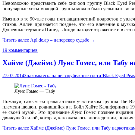
Невозможно представить себе хип-хоп группу Black Eyed Pea
популярные хиты молодой группы можно было услышать во все
Именно в те 90-тые годы пятнадцатилетний подросток с увле
стихов. Аллен признается позднее, что его влечение к музы
Душевные терзания Пинеда Линдо находят отражение и в его пе
Читать далее
Apl.de.ap – наперекор судьбе
→
19 комментариев
Хайме (Джеймс) Луис Гомес, или Табу 
27.07.2014
Знакомьтесь: наши зарубежные гости!
Black Eyed Peas
Луис Гомес — Табу
Пожалуй, самым экстравагантным участником группы The Blac
племени шошон, родившийся в г. Бойл Хайтс Калифорния в 197
ее своей музой. Это признание Луис Гомес позднее выразил в
движущей силой, которая, как оказалось впоследствии, повлия
Читать далее
Хайме (Джеймс) Луис Гомес, или Табу наркотика