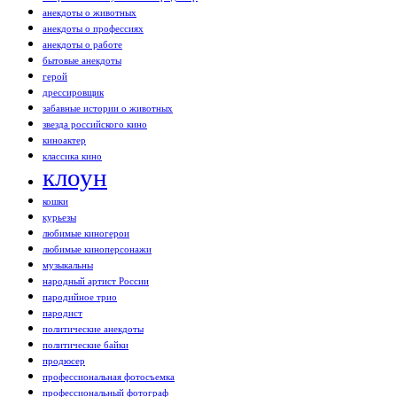
анекдоты о животных
анекдоты о профессиях
анекдоты о работе
бытовые анекдоты
герой
дрессировщик
забавные истории о животных
звезда российского кино
киноактер
классика кино
клоун
кошки
курьезы
любимые киногерои
любимые киноперсонажи
музыкальны
народный артист России
пародийное трио
пародист
политические анекдоты
политические байки
продюсер
профессиональная фотосъемка
профессиональный фотограф