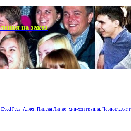
ления на заказ
 Eyed Peas
,
Аллен Пинеда Линдо
,
хип-хоп группа
,
Черноглазые 