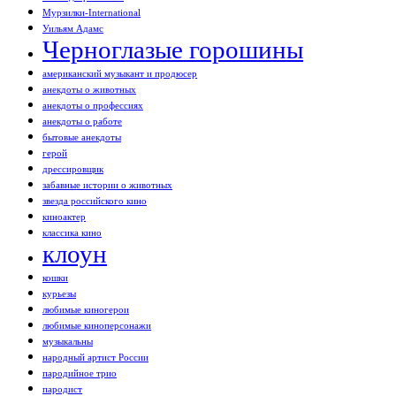
Мурзилки-International
Уильям Адамс
Черноглазые горошины
американский музыкант и продюсер
анекдоты о животных
анекдоты о профессиях
анекдоты о работе
бытовые анекдоты
герой
дрессировщик
забавные истории о животных
звезда российского кино
киноактер
классика кино
клоун
кошки
курьезы
любимые киногерои
любимые киноперсонажи
музыкальны
народный артист России
пародийное трио
пародист