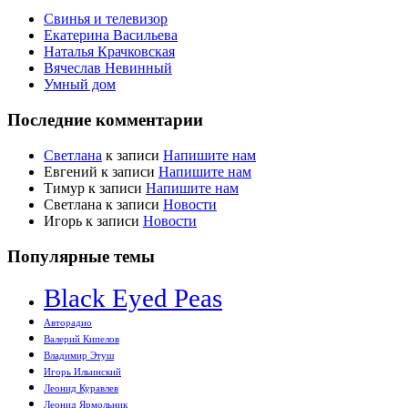
Свинья и телевизор
Екатерина Васильева
Наталья Крачковская
Вячеслав Невинный
Умный дом
Последние комментарии
Светлана
к записи
Напишите нам
Евгений
к записи
Напишите нам
Тимур
к записи
Напишите нам
Светлана
к записи
Новости
Игорь
к записи
Новости
Популярные темы
Black Eyed Peas
Авторадио
Валерий Кипелов
Владимир Этуш
Игорь Ильинский
Леонид Куравлев
Леонид Ярмольник