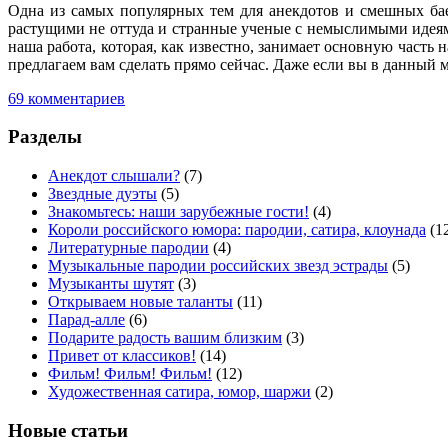
Одна из самых популярных тем для анекдотов и смешных бае
растущими не оттуда и странные ученые с немыслимыми идеям
наша работа, которая, как известно, занимает основную часть 
предлагаем вам сделать прямо сейчас. Даже если вы в данный м
69 комментариев
Разделы
Анекдот слышали?
(7)
Звездные дуэты
(5)
Знакомьтесь: наши зарубежные гости!
(4)
Короли российского юмора: пародии, сатира, клоунада
(1
Литературные пародии
(4)
Музыкальные пародии российских звезд эстрады
(5)
Музыканты шутят
(3)
Открываем новые таланты
(11)
Парад-алле
(6)
Подарите радость вашим близким
(3)
Привет от классиков!
(14)
Фильм! Фильм! Фильм!
(12)
Художественная сатира, юмор, шаржи
(2)
Новые статьи