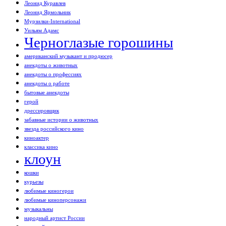
Леонид Куравлев
Леонид Ярмольник
Мурзилки-International
Уильям Адамс
Черноглазые горошины
американский музыкант и продюсер
анекдоты о животных
анекдоты о профессиях
анекдоты о работе
бытовые анекдоты
герой
дрессировщик
забавные истории о животных
звезда российского кино
киноактер
классика кино
клоун
кошки
курьезы
любимые киногерои
любимые киноперсонажи
музыкальны
народный артист России