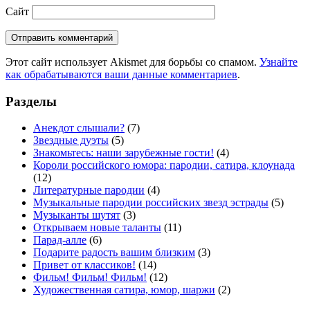
Сайт
Этот сайт использует Akismet для борьбы со спамом.
Узнайте
как обрабатываются ваши данные комментариев
.
Разделы
Анекдот слышали?
(7)
Звездные дуэты
(5)
Знакомьтесь: наши зарубежные гости!
(4)
Короли российского юмора: пародии, сатира, клоунада
(12)
Литературные пародии
(4)
Музыкальные пародии российских звезд эстрады
(5)
Музыканты шутят
(3)
Открываем новые таланты
(11)
Парад-алле
(6)
Подарите радость вашим близким
(3)
Привет от классиков!
(14)
Фильм! Фильм! Фильм!
(12)
Художественная сатира, юмор, шаржи
(2)