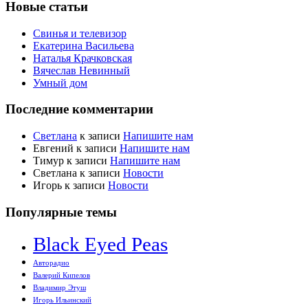
Новые статьи
Свинья и телевизор
Екатерина Васильева
Наталья Крачковская
Вячеслав Невинный
Умный дом
Последние комментарии
Светлана
к записи
Напишите нам
Евгений
к записи
Напишите нам
Тимур
к записи
Напишите нам
Светлана
к записи
Новости
Игорь
к записи
Новости
Популярные темы
Black Eyed Peas
Авторадио
Валерий Кипелов
Владимир Этуш
Игорь Ильинский